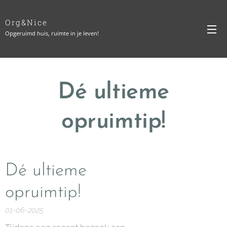
Org&Nice
Opgeruimd huis, ruimte in je leven!
Dé ultieme
opruimtip!
Dé ultieme
opruimtip!
01-06-2025