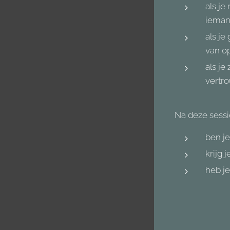
als je
iemand
als je
van op
als je
vertr
Na deze sessie
ben je
krijg 
heb j