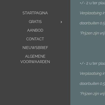
+/- 2 u ter pla
Verplaatsing i
STARTPAGINA
GRATIS
daarbuiten 0
AANBOD
*Prijzen zijn v
CONTACT
NIEUWSBRIEF
ALGEMENE
VOORWAARDEN
+/- 2 u ter pla
Verplaatsing i
daarbuiten 0
*Prijzen zijn v