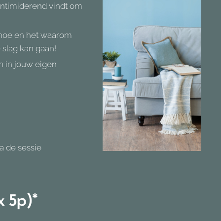
 intimiderend vindt om
et hoe en het waarom
 slag kan gaan!
n in jouw eigen
na de sessie
x 5p)*