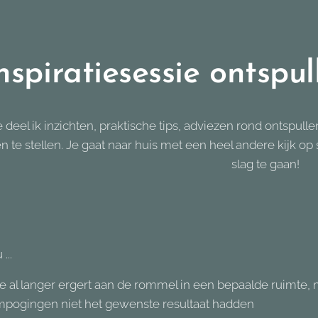
nspiratiesessie ontspu
e deel ik inzichten, praktische tips, adviezen rond ontspull
n te stellen. Je gaat naar huis met een heel andere kijk op 
slag te gaan!
...
 je al langer ergert aan de rommel in een bepaalde ruimte,
mpogingen niet het gewenste resultaat hadden