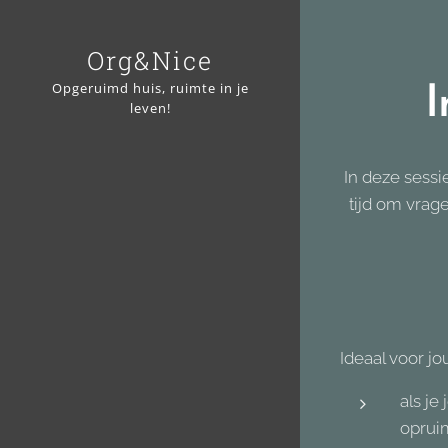
Org&Nice
Opgeruimd huis, ruimte in je
I
leven!
In deze sessi
tijd om vrage
Ideaal voor jou 
als je
oprui