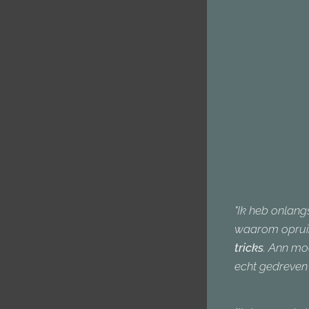
"Ik heb onlang
waarom opruime
tricks
. Ann mo
echt gedreven 