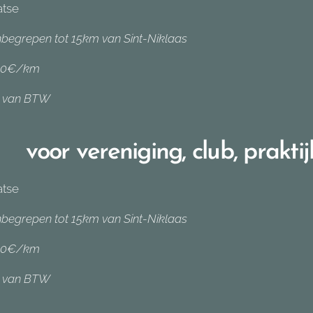
atse
nbegrepen tot 15km van Sint-Niklaas
.50€/km
rij van BTW
voor vereniging, club, praktijk..
atse
nbegrepen tot 15km van Sint-Niklaas
.50€/km
rij van BTW