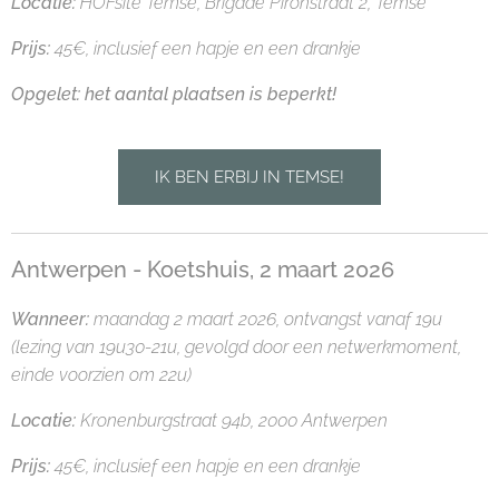
Locatie:
HOFsite Temse,
Brigade Pironstraat 2, Temse
Prijs:
45€, inclusief een hapje en een drankje
Opgelet: het aantal plaatsen is beperkt!
IK BEN ERBIJ IN TEMSE!
Antwerpen - Koetshuis, 2 maart 2026
Wanneer:
maandag 2 maart
2026, ontvangst vanaf 19u
(lezing van 19u30-21u, gevolgd door een netwerkmoment,
einde voorzien om 22u)
Locatie:
Kronenburgstraat 94b, 2000 Antwerpen
Prijs:
45€, inclusief een hapje en een drankje