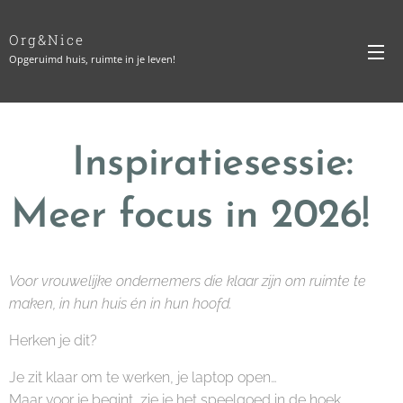
Org&Nice
Opgeruimd huis, ruimte in je leven!
Inspiratiesessie:
✨
Meer focus in 2026!
✨
Voor vrouwelijke ondernemers die klaar zijn om ruimte te
maken, in hun huis én in hun hoofd.
Herken je dit?
Je zit klaar om te werken, je laptop open…
Maar voor je begint, zie je het speelgoed in de hoek.