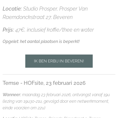
Locatie:
Studio Prosper, Prosper Van
Raemdonckstraat 27, Beveren
Prijs:
47€, inclusief koffie/thee en water
Opgelet: het aantal plaatsen is beperkt!
IK BEN ERBIJ IN BEVEREN!
Temse - HOFsite, 23 februari 2026
Wanneer:
maandag 23 februari
2026, ontvangst vanaf 19u
(lezing van 19u30-21u, gevolgd door een netwerkmoment,
einde voorzien om 22u)