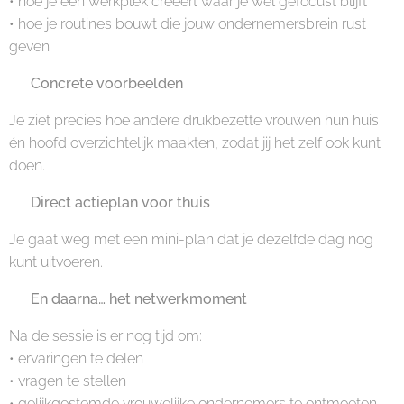
• hoe je een werkplek creëert waar je wél gefocust blijft
• hoe je routines bouwt die jouw ondernemersbrein rust
geven
✔️ Concrete voorbeelden
Je ziet precies hoe andere drukbezette vrouwen hun huis
én hoofd overzichtelijk maakten, zodat jij het zelf ook kunt
doen.
✔️ Direct actieplan voor thuis
Je gaat weg met een mini-plan dat je dezelfde dag nog
kunt uitvoeren.
🤝 En daarna… het netwerkmoment
Na de sessie is er nog tijd om:
• ervaringen te delen
• vragen te stellen
• gelijkgestemde vrouwelijke ondernemers te ontmoeten