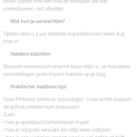
willen starten met een huis én werkplek die hen
ondersteunen, niet afleiden.
🌿 Wat kun je verwachten?
Tijdens deze 1,5 uur durende inspiratiesessie neem ik je
mee in:
✔️ Heldere inzichten
Waarom rommel zo'n enorme
focus-killer
is, en hoe kleine
veranderingen grote impact hebben op je dag.
✔️ Praktische, haalbare tips
Geen Pinterest-perfecte oplossingen, maar echte stappen
die jij thuis meteen kunt toepassen.
Zoals:
• hoe je speelgoed beheersbaar maakt
• hoe je hotspots aanpakt die altijd weer vollopen